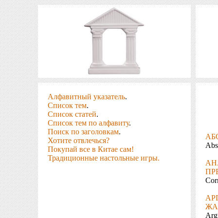
Алфавитный указатель
.
Список тем
.
Список статей
.
Список тем по алфавиту
.
Поиск по заголовкам
.
АБ
Хотите отвлечься?
Abs
Покупай все в Китае сам!
Традиционные настольные игры.
АН
ПР
Corr
АР
ЖА
Arg