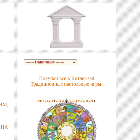
Покупай все в Китае сам!
Традиционные настольные игры.
М,
 НА