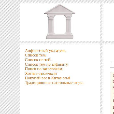
Алфавитный указатель
.
Список тем
.
Список статей
.
Список тем по алфавиту
.
Поиск по заголовкам
.
Хотите отвлечься?
Покупай все в Китае сам!
Традиционные настольные игры.