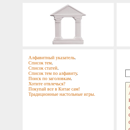
Алфавитный указатель
.
Список тем
.
Список статей
.
Список тем по алфавиту
.
Поиск по заголовкам
.
Хотите отвлечься?
Покупай все в Китае сам!
Традиционные настольные игры.