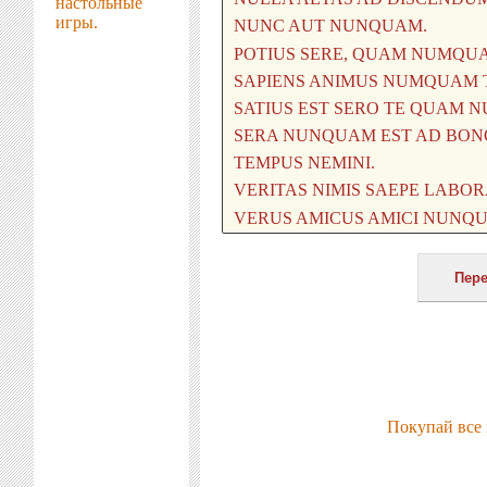
настольные
игры.
Покупай все 