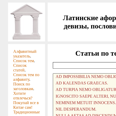
Латинские афо
девизы, послов
Алфавитный
Статьи по т
указатель
.
Список тем
.
Список
статей
.
Список тем по
алфавиту
.
Поиск по
заголовкам
.
Хотите
отвлечься?
Покупай все в
Китае сам!
Традиционные