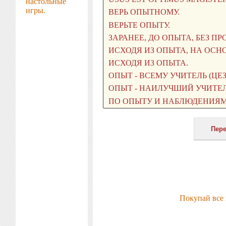
настольные
игры.
Покупай все 