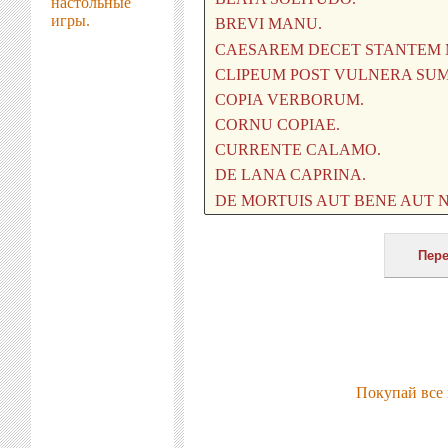
настольные
игры.
Покупай все 