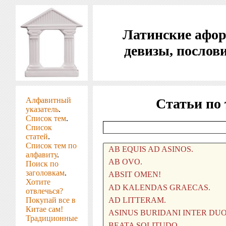
Латинские афо
девизы, послов
Алфавитный
Статьи по
указатель
.
Список тем
.
Список
статей
.
Список тем по
алфавиту
.
Поиск по
заголовкам
.
Хотите
отвлечься?
Покупай все в
Китае сам!
Традиционные