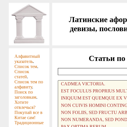
Латинские афо
девизы, послов
Алфавитный
Статьи по
указатель
.
Список тем
.
Список
статей
.
Список тем по
алфавиту
.
Поиск по
заголовкам
.
Хотите
отвлечься?
Покупай все в
Китае сам!
Традиционные