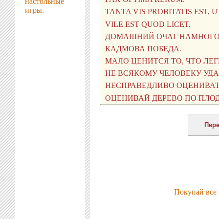
настольные
игры.
Покупай все 