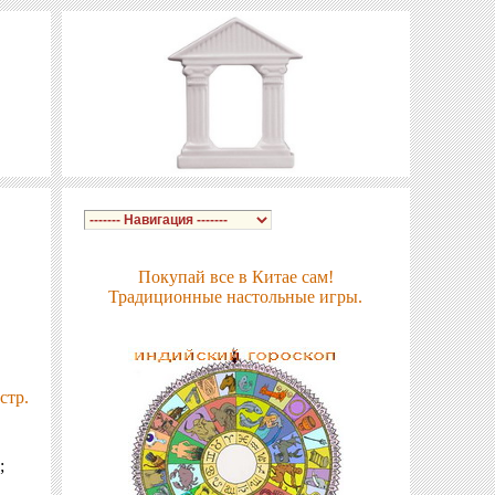
Покупай все в Китае сам!
Традиционные настольные игры.
стр.
;