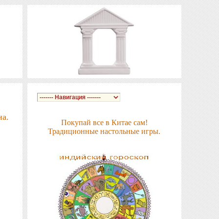
на.
Покупай все в Китае сам!
Традиционные настольные игры.