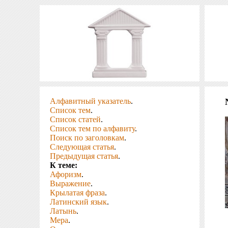
Алфавитный указатель
.
Список тем
.
Список статей
.
Список тем по алфавиту
.
Поиск по заголовкам
.
Следующая статья
.
Предыдущая статья
.
К теме:
Афоризм
.
Выражение
.
Крылатая фраза
.
Латинский язык
.
Латынь
.
Мера
.