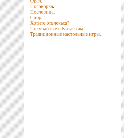
Орел
.
Поговорка
.
Пословица
.
Спор
.
Хотите отвлечься?
Покупай все в Китае сам!
Традиционные настольные игры.