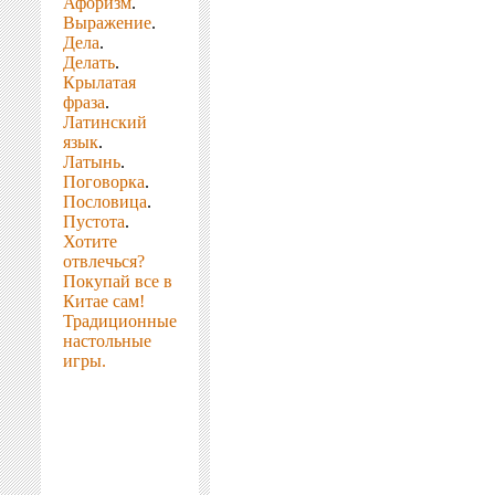
Афоризм
.
Выражение
.
Дела
.
Делать
.
Крылатая
фраза
.
Латинский
язык
.
Латынь
.
Поговорка
.
Пословица
.
Пустота
.
Хотите
отвлечься?
Покупай все в
Китае сам!
Традиционные
настольные
игры.