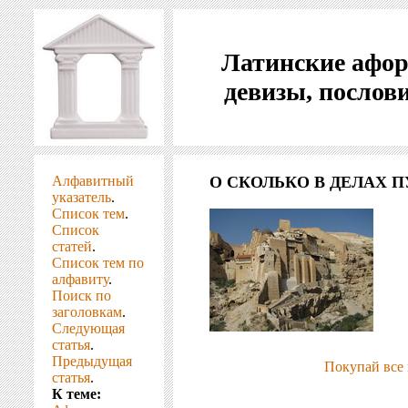
Латинские афо
девизы, послов
Алфавитный
О СКОЛЬКО В ДЕЛАХ П
указатель
.
Список тем
.
Список
статей
.
Список тем по
алфавиту
.
Поиск по
заголовкам
.
Следующая
статья
.
Предыдущая
Покупай все 
статья
.
К теме: