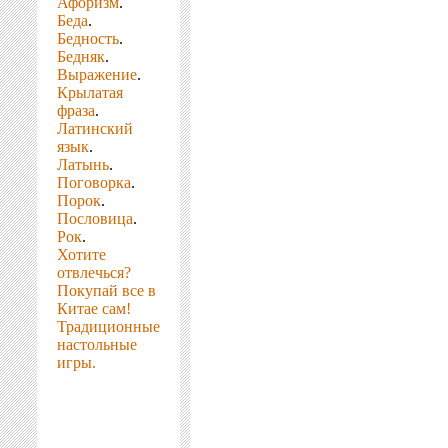
Афоризм
.
Беда
.
Бедность
.
Бедняк
.
Выражение
.
Крылатая
фраза
.
Латинский
язык
.
Латынь
.
Поговорка
.
Порок
.
Пословица
.
Рок
.
Хотите
отвлечься?
Покупай все в
Китае сам!
Традиционные
настольные
игры.