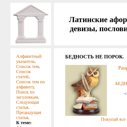
Латинские афо
девизы, послов
Алфавитный
БЕДНОСТЬ НЕ ПОРОК.
указатель
.
Список тем
.
Paup
Список
статей
.
Список тем по
БЕДН
алфавиту
.
Поиск по
<
заголовкам
.
Следующая
статья
.
Предыдущая
статья
.
Покупай все 
К теме: