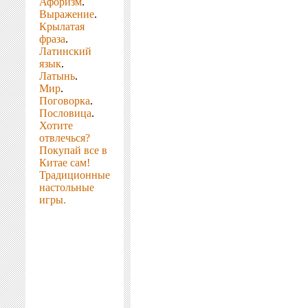
Афоризм
.
Выражение
.
Крылатая
фраза
.
Латинский
язык
.
Латынь
.
Мир
.
Поговорка
.
Пословица
.
Хотите
отвлечься?
Покупай все в
Китае сам!
Традиционные
настольные
игры.