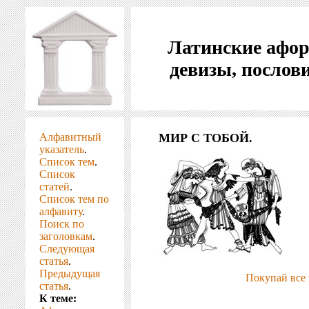
Латинские афо
девизы, послов
Алфавитный
МИР С ТОБОЙ.
указатель
.
Список тем
.
Список
статей
.
Список тем по
алфавиту
.
Поиск по
заголовкам
.
Следующая
статья
.
Предыдущая
Покупай все 
статья
.
К теме: