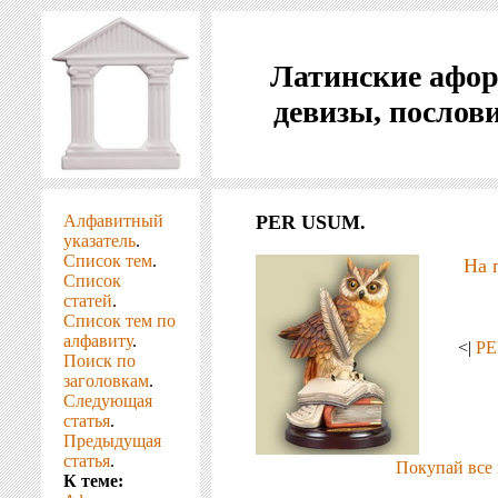
Латинские афо
девизы, послов
Алфавитный
PER USUM.
указатель
.
Список тем
.
На 
Список
статей
.
Список тем по
алфавиту
.
<|
PE
Поиск по
заголовкам
.
Следующая
статья
.
Предыдущая
статья
.
Покупай все 
К теме: