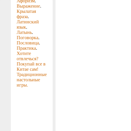
Афоризм
.
Выражение
.
Крылатая
фраза
.
Латинский
язык
.
Латынь
.
Поговорка
.
Пословица
.
Практика
.
Хотите
отвлечься?
Покупай все в
Китае сам!
Традиционные
настольные
игры.