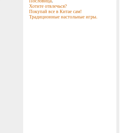
Пословица
.
Хотите отвлечься?
Покупай все в Китае сам!
Традиционные настольные игры.