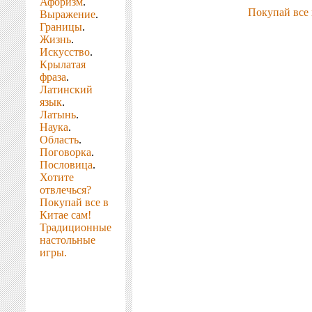
Афоризм
.
Покупай все 
Выражение
.
Границы
.
Жизнь
.
Искусство
.
Крылатая
фраза
.
Латинский
язык
.
Латынь
.
Наука
.
Область
.
Поговорка
.
Пословица
.
Хотите
отвлечься?
Покупай все в
Китае сам!
Традиционные
настольные
игры.