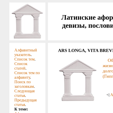
Латинские афо
девизы, послов
Алфавитный
ARS LONGA, VITA BREVI
указатель
.
Список тем
.
Об
Список
жиз
статей
.
дол
Список тем по
(Гип
алфавиту
.
Поиск по
заголовкам
.
Следующая
<|
A
статья
.
Предыдущая
статья
.
К теме: