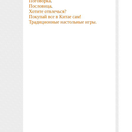
Поговорка
.
Пословица
.
Хотите отвлечься?
Покупай все в Китае сам!
Традиционные настольные игры.