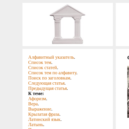
Алфавитный указатель
.
Список тем
.
Список статей
.
Список тем по алфавиту
.
Поиск по заголовкам
.
Следующая статья
.
Предыдущая статья
.
К теме:
Афоризм
.
Вера
.
Выражение
.
Крылатая фраза
.
Латинский язык
.
Латынь
.