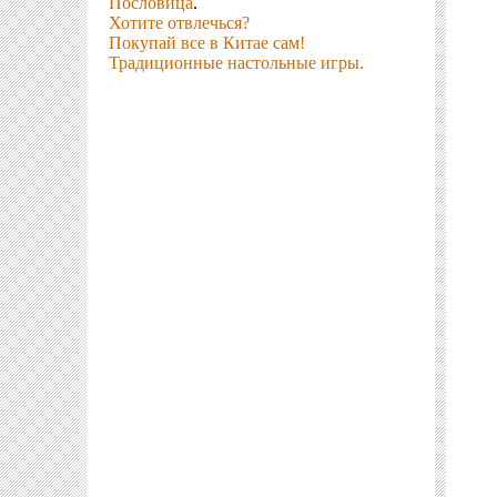
Пословица
.
Хотите отвлечься?
Покупай все в Китае сам!
Традиционные настольные игры.