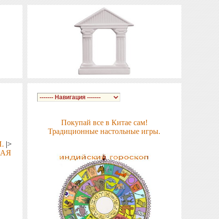
Покупай все в Китае сам!
Традиционные настольные игры.
.
|>
ШАЯ