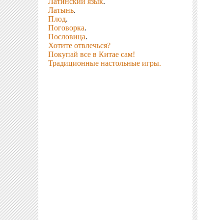
Латинский язык
.
Латынь
.
Плод
.
Поговорка
.
Пословица
.
Хотите отвлечься?
Покупай все в Китае сам!
Традиционные настольные игры.