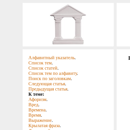
Алфавитный указатель
.
Список тем
.
Список статей
.
Список тем по алфавиту
.
Поиск по заголовкам
.
Следующая статья
.
Предыдущая статья
.
К теме:
Афоризм
.
Вред
.
Времена
.
Время
.
Выражение
.
Крылатая фраза
.