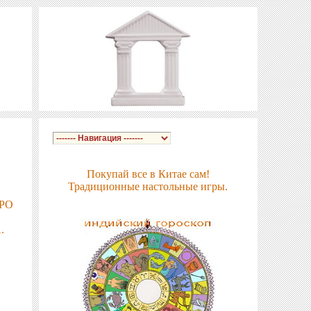
Покупай все в Китае сам!
Традиционные настольные игры.
РО
.