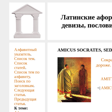
Латинские афо
девизы, послов
Алфавитный
AMICUS SOCRATES, SED
указатель
.
Список тем
.
Сокр
Список
дороже.
статей
.
Список тем по
алфавиту
.
AMIT
Поиск по
заголовкам
.
<|
AMIC
Следующая
статья
.
Предыдущая
статья
.
К теме: