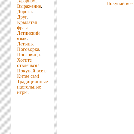
Афоризм
.
Покупай все 
Выражение
.
Дорога
.
Друг
.
Крылатая
фраза
.
Латинский
язык
.
Латынь
.
Поговорка
.
Пословица
.
Хотите
отвлечься?
Покупай все в
Китае сам!
Традиционные
настольные
игры.