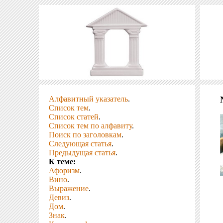
Алфавитный указатель
.
Список тем
.
Список статей
.
Список тем по алфавиту
.
Поиск по заголовкам
.
Следующая статья
.
Предыдущая статья
.
К теме:
Афоризм
.
Вино
.
Выражение
.
Девиз
.
Дом
.
Знак
.