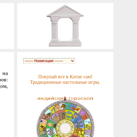
на
Покупай все в Китае сам!
ов:
Традиционные настольные игры.
дом,