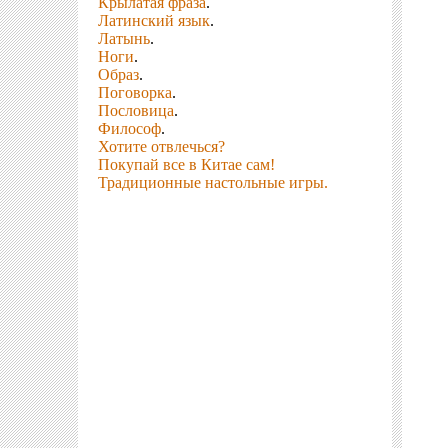
Крылатая фраза
.
Латинский язык
.
Латынь
.
Ноги
.
Образ
.
Поговорка
.
Пословица
.
Философ
.
Хотите отвлечься?
Покупай все в Китае сам!
Традиционные настольные игры.