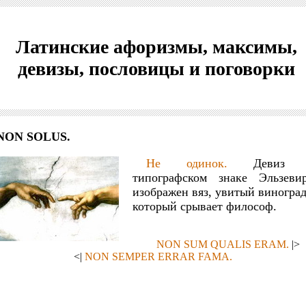
Латинские афоризмы, максимы,
девизы, пословицы и поговорки
NON SOLUS.
Не одинок.
Девиз 
типографском знаке Эльзевир
изображен вяз, увитый виногра
который срывает философ.
NON SUM QUALIS ERAM.
|>
<|
NON SEMPER ERRAR FAMA.